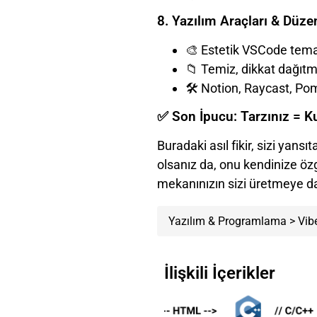
8. Yazılım Araçları & Düze
🎨 Estetik VSCode temal
📁 Temiz, dikkat dağı
🛠️ Notion, Raycast, Po
✅ Son İpucu: Tarzınız = Ku
Buradaki asıl fikir, sizi yans
olsanız da, onu kendinize öz
mekanınızın sizi üretmeye da
Yazılım & Programlama
>
Vib
İlişkili İçerikler