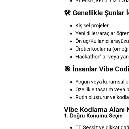
Stressiz, kendi hızınızd
🛠️ Genellikle Şunlar İ
Kişisel projeler
Yeni diller/araçlar öğr
Ön uç/Kullanıcı arayüzü
Üretici kodlama (örneğin
Hackathon’lar veya yan 
🎯 İnsanlar Vibe Cod
Yoğun veya kurumsal or
Özellikle tasarım veya b
Rutin oluşturur ve kodlam
Vibe Kodlama Alanı N
1. Doğru Konumu Seçin
🧘‍♀️ Sessiz ve dikkat d