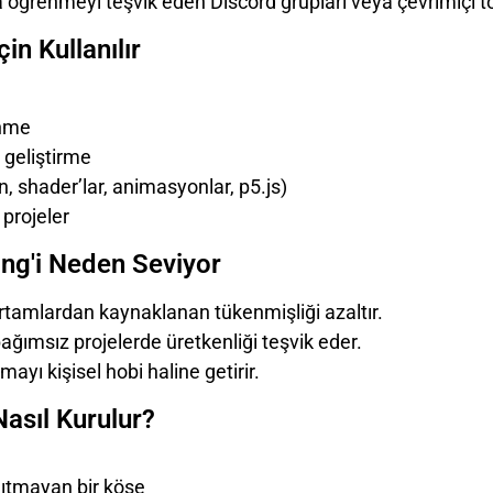
a öğrenmeyi teşvik eden Discord grupları veya çevrimiçi to
çin Kullanılır
enme
 geliştirme
, shader’lar, animasyonlar, p5.js)
projeler
ing'i Neden Seviyor
tamlardan kaynaklanan tükenmişliği azaltır.
ağımsız projelerde üretkenliği teşvik eder.
ayı kişisel hobi haline getirir.
asıl Kurulur?
ağıtmayan bir köşe