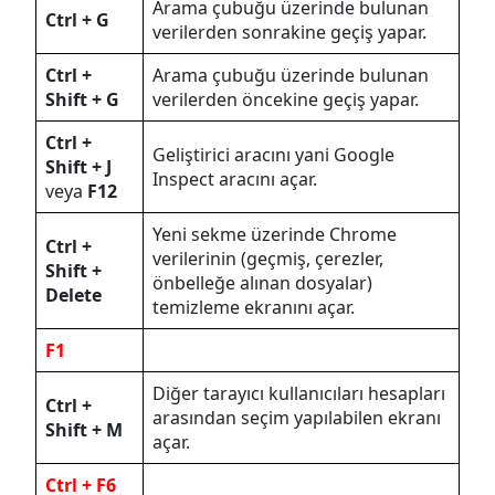
Arama çubuğu üzerinde bulunan
Ctrl + G
verilerden sonrakine geçiş yapar.
Ctrl +
Arama çubuğu üzerinde bulunan
Shift + G
verilerden öncekine geçiş yapar.
Ctrl +
Geliştirici aracını yani Google
Shift + J
Inspect aracını açar.
veya
F12
Yeni sekme üzerinde Chrome
Ctrl +
verilerinin (geçmiş, çerezler,
Shift +
önbelleğe alınan dosyalar)
Delete
temizleme ekranını açar.
F1
Diğer tarayıcı kullanıcıları hesapları
Ctrl +
arasından seçim yapılabilen ekranı
Shift + M
açar.
Ctrl + F6