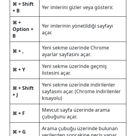
⌘ + Shift
Yer imlerini gizler veya gösterir.
+ B
⌘ +
Yer imlerinin yönetildiği sayfayı
Option +
açar.
B
Yeni sekme üzerinde Chrome
⌘ + ,
ayarlar sayfasını açar.
Yeni sekme üzerinde geçmiş
⌘ + Y
listesini açar.
Yeni sekme üzerinde indirilenler
⌘ + Shift
sayfasını açar. (Chrome indirilenler
+ J
kısayolu)
Mevcut sayfa üzerinde arama
⌘ + F
çubuğunu açar.
Arama çubuğu üzerinde bulunan
⌘ + G
verilerden sonrakine geçiş yapar.