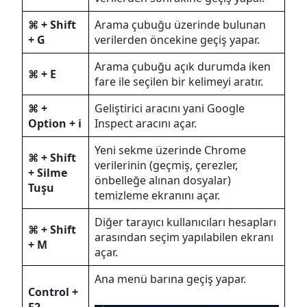
⌘ + Shift
Arama çubuğu üzerinde bulunan
+ G
verilerden öncekine geçiş yapar.
Arama çubuğu açık durumda iken
⌘ + E
fare ile seçilen bir kelimeyi aratır.
⌘ +
Geliştirici aracını yani Google
Option + i
Inspect aracını açar.
Yeni sekme üzerinde Chrome
⌘ + Shift
verilerinin (geçmiş, çerezler,
+ Silme
önbelleğe alınan dosyalar)
Tuşu
temizleme ekranını açar.
Diğer tarayıcı kullanıcıları hesapları
⌘ + Shift
arasından seçim yapılabilen ekranı
+ M
açar.
Ana menü barına geçiş yapar.
Control +
F2