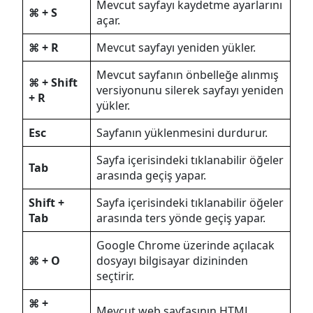
Mevcut sayfayı kaydetme ayarlarını
⌘ + S
açar.
⌘ + R
Mevcut sayfayı yeniden yükler.
Mevcut sayfanın önbelleğe alınmış
⌘ + Shift
versiyonunu silerek sayfayı yeniden
+ R
yükler.
Esc
Sayfanın yüklenmesini durdurur.
Sayfa içerisindeki tıklanabilir öğeler
Tab
arasında geçiş yapar.
Shift +
Sayfa içerisindeki tıklanabilir öğeler
Tab
arasında ters yönde geçiş yapar.
Google Chrome üzerinde açılacak
⌘ + O
dosyayı bilgisayar dizininden
seçtirir.
⌘ +
Mevcut web sayfasının HTML