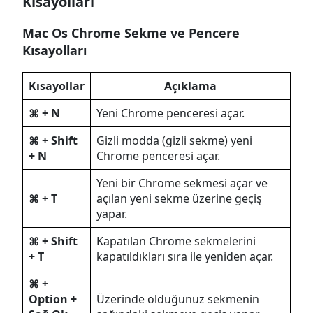
Kısayolları
Mac Os Chrome Sekme ve Pencere
Kısayolları
Kısayollar
Açıklama
⌘ + N
Yeni Chrome penceresi açar.
⌘ + Shift
Gizli modda (gizli sekme) yeni
+ N
Chrome penceresi açar.
Yeni bir Chrome sekmesi açar ve
⌘ + T
açılan yeni sekme üzerine geçiş
yapar.
⌘ + Shift
Kapatılan Chrome sekmelerini
+ T
kapatıldıkları sıra ile yeniden açar.
⌘ +
Option +
Üzerinde olduğunuz sekmenin