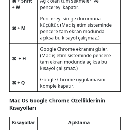
⌘ + Shift
Açık olan tüm sekmeleri ve
+ W
pencereyi kapatır.
Pencereyi simge durumuna
küçültür. (Mac işletim sisteminde
⌘ + M
pencere tam ekran modunda
açıksa bu kısayol çalışmaz.)
Google Chrome ekranını gizler.
(Mac işletim sisteminde pencere
⌘ + H
tam ekran modunda açıksa bu
kısayol çalışmaz.)
Google Chrome uygulamasını
⌘ + Q
komple kapatır.
Mac Os Google Chrome Özelliklerinin
Kısayolları
Kısayollar
Açıklama