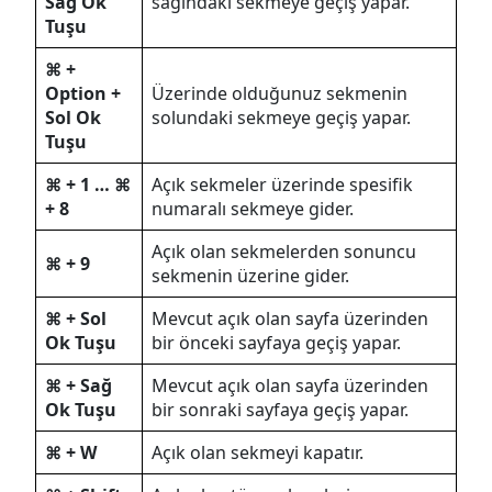
Sağ Ok
sağındaki sekmeye geçiş yapar.
Tuşu
⌘ +
Option +
Üzerinde olduğunuz sekmenin
Sol Ok
solundaki sekmeye geçiş yapar.
Tuşu
⌘ + 1 … ⌘
Açık sekmeler üzerinde spesifik
+ 8
numaralı sekmeye gider.
Açık olan sekmelerden sonuncu
⌘ + 9
sekmenin üzerine gider.
⌘ + Sol
Mevcut açık olan sayfa üzerinden
Ok Tuşu
bir önceki sayfaya geçiş yapar.
⌘ + Sağ
Mevcut açık olan sayfa üzerinden
Ok Tuşu
bir sonraki sayfaya geçiş yapar.
⌘ + W
Açık olan sekmeyi kapatır.