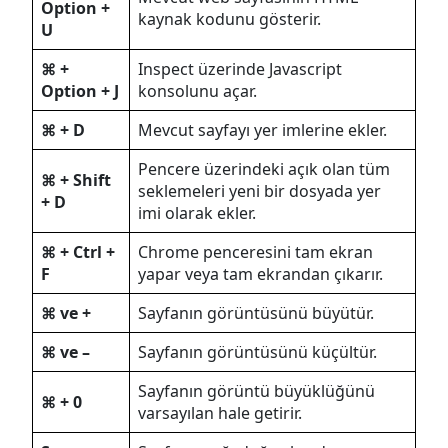
Option +
kaynak kodunu gösterir.
U
⌘ +
Inspect üzerinde Javascript
Option + J
konsolunu açar.
⌘ + D
Mevcut sayfayı yer imlerine ekler.
Pencere üzerindeki açık olan tüm
⌘ + Shift
seklemeleri yeni bir dosyada yer
+ D
imi olarak ekler.
⌘ + Ctrl +
Chrome penceresini tam ekran
F
yapar veya tam ekrandan çıkarır.
⌘ ve +
Sayfanın görüntüsünü büyütür.
⌘ ve –
Sayfanın görüntüsünü küçültür.
Sayfanın görüntü büyüklüğünü
⌘ + 0
varsayılan hale getirir.