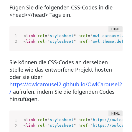
Fügen Sie die folgenden CSS-Codes in die
<head></head> Tags ein.
<
link
rel
=
"
stylesheet
"
href
=
"
owl.carousel.min
<
link
rel
=
"
stylesheet
"
href
=
"
owl.theme.defaul
Sie können die CSS-Codes an derselben
Stelle wie das entworfene Projekt hosten
oder sie über
https://owlcarousel2.github.io/OwlCarousel2
/
aufrufen, indem Sie die folgenden Codes
hinzufügen.
<
link
rel
=
"
stylesheet
"
href
=
"
https://owlcarou
<
link
rel
=
"
stylesheet
"
href
=
"
https://owlcarou