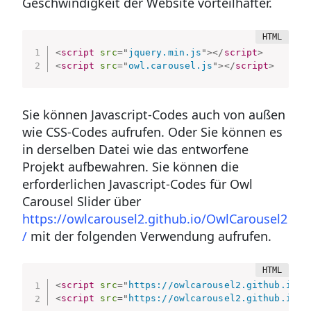
Geschwindigkeit der Website vorteilhafter.
<
script
src
=
"
jquery.min.js
"
>
</
script
>
<
script
src
=
"
owl.carousel.js
"
>
</
script
>
Sie können Javascript-Codes auch von außen
wie CSS-Codes aufrufen. Oder Sie können es
in derselben Datei wie das entworfene
Projekt aufbewahren. Sie können die
erforderlichen Javascript-Codes für Owl
Carousel Slider über
https://owlcarousel2.github.io/OwlCarousel2
/
mit der folgenden Verwendung aufrufen.
<
script
src
=
"
https://owlcarousel2.github.io/O
<
script
src
=
"
https://owlcarousel2.github.io/O