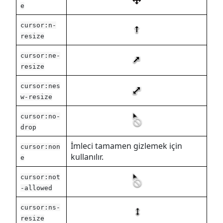
e
cursor:n-
resize
cursor:ne-
resize
cursor:nes
w-resize
cursor:no-
drop
İmleci tamamen gizlemek için
cursor:non
kullanılır.
e
cursor:not
-allowed
cursor:ns-
resize