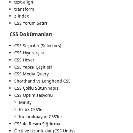
text-align
transform
z-index
CSS Yorum Satırı
CSS Dokümanları
CSS Seçiciler (Selectors)
CSS Hiyerarşisi
CSS Hover
CSS Yapısı Çeşitleri
CSS Media Query
Shorthand vs Longhand CSS
CSS Çoklu Sütun Yapısı
CSS Optimizasyonu
Minify
Kritik CSS'ler
Kullanılmayan CSS'ler
CSS ile Resim Sığdırma
Ölçü ve Uzunluklar (CSS Units)