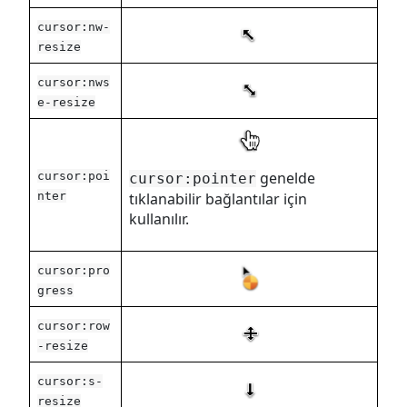
cursor:nw-
resize
cursor:nws
e-resize
genelde
cursor:poi
cursor:pointer
nter
tıklanabilir bağlantılar için
kullanılır.
cursor:pro
gress
cursor:row
-resize
cursor:s-
resize