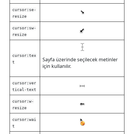
cursor:se-
resize
cursor:sw-
resize
cursor:tex
Sayfa üzerinde seçilecek metinler
t
için kullanılır.
cursor:ver
tical-text
cursor:w-
resize
cursor:wai
t